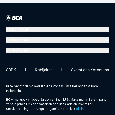
Kantor Pusat
Menara BCA, Grand Indonesia
Hubungi Kami
Jl. MH Thamrin No. 1
Media Sosial
Jakarta 10310
Halo BCA 1500888
GoodLife BCA
Solusi BCA
Lokasi BCA Lainnya
halobca@bca.co.id
SBDK
|
Kebijakan
|
Syarat dan Ketentuan
@goodlifebca
@BankBCA
62 811 1500 998
BCA berizin dan diawasi oleh Otoritas Jasa Keuangan & Bank
Indonesia
Lihat Semua Media Sosial
BCA merupakan peserta penjaminan LPS. Maksimum nilai simpanan
yang dijamin LPS per Nasabah per Bank adalah Rp2 miliar.
Untuk cek Tingkat Bunga Penjaminan LPS, klik
di sini