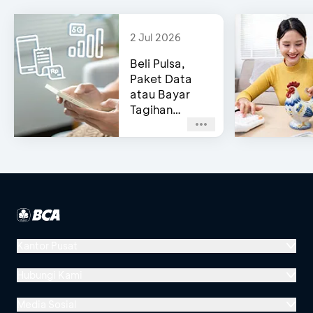
2 Jul 2026
Beli Pulsa,
Paket Data
atau Bayar
Tagihan
Pascabayar?
Bisa di e-
Channel BCA!
Kantor Pusat
Menara BCA, Grand Indonesia
Hubungi Kami
Jl. MH Thamrin No. 1
Media Sosial
Jakarta 10310
Halo BCA 1500888