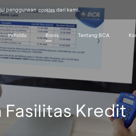
ujui penggunaan
dari kami.
cookies
Individu
Bisnis
Tentang BCA
Kar
Fasilitas Kredit