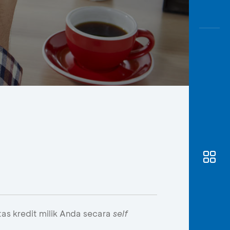
Awas
Modus
Buka
Rekeni
Tahapa
Edukati
tas kredit milik Anda secara
self