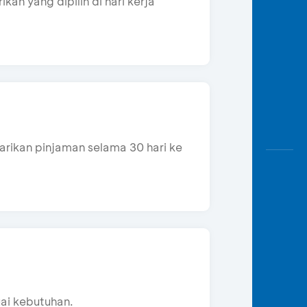
kan yang dipilih di hari kerja
rikan pinjaman selama 30 hari ke
uai kebutuhan.