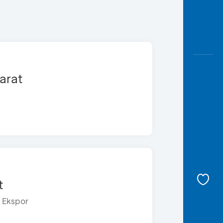
yarat
t
t Ekspor