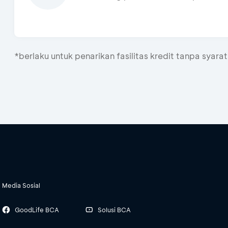
*berlaku untuk penarikan fasilitas kredit tanpa syarat
Media Sosial
GoodLife BCA
Solusi BCA