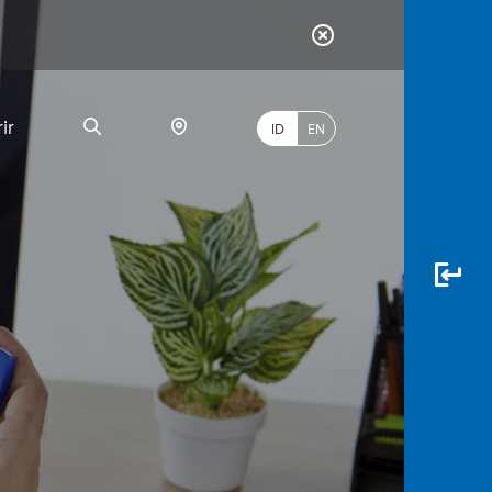
ir
ID
EN
PALING
BANYAK
DICARI
myBCA
Paylate