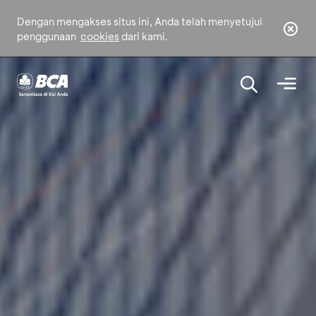
Dengan mengakses situs ini, Anda telah menyetujui
penggunaan
cookies
dari kami.