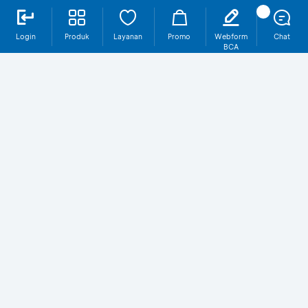
Login
Produk
Layanan
Promo
Webform
Chat
BCA
Mengapa Pinjaman BCA?
Beragam Pilihan
Banyaknya pilihan suku bunga, fitur, developer,
dan agen properti membuat pembelian rumah
dan pengajuan KPR menjadi lebih mudah