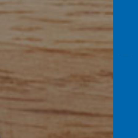
Awas
Modus
Buka
Rekeni
Tahapa
Edukati