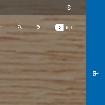
ir
ID
EN
PALING
BANYAK
DICARI
myBCA
Paylate