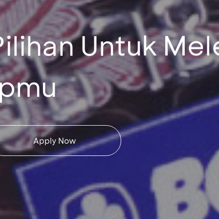
Pilihan Untuk Me
upmu
Apply Now