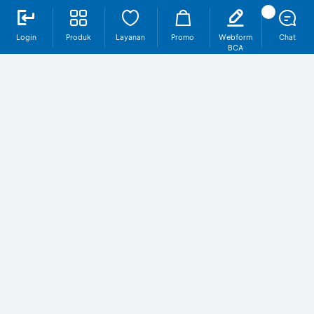
Login
Produk
Layanan
Promo
Webform
Chat
BCA
Harta Benda
Asuransi
Kebakaran
Selengkapnya