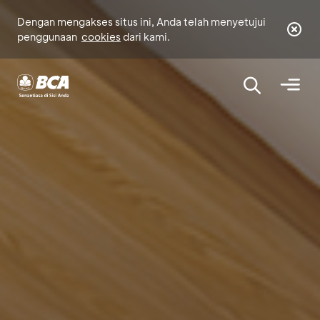
bca.co.id
Dengan mengakses situs ini, Anda telah menyetujui
penggunaan
cookies
dari kami.
Dengan mengklik ‘Lanjutkan’, Anda akan
diarahkan menuju website di luar
www.bca.co.id yang tidak terafiliasi
dengam BCA dan mungkin memiliki
tingkat sekuriti yang berbeda. BCA tidak
bertanggung jawab dan tidak
mendukung, menjamin, mengendalikan
konten, mengendalikan ketersediaan dan
perspektif atas produk-produk atau
layanan-layanan yang ditawarkan atau
dinyatakan oleh website tersebut.
Apakah Anda setuju melanjutkan?
Lanjutkan