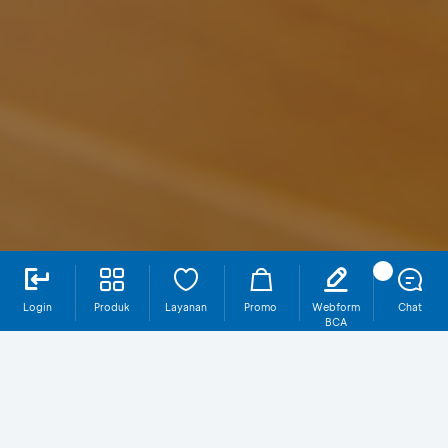
Login
Produk
Layanan
Promo
Webform
Chat
BCA
Mengapa Harus dari BCAinsurance?