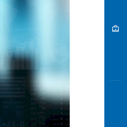
Awas
Modus
Open
Saving
Accoun
Edukati