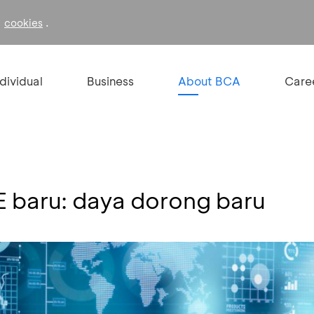
f
.
cookies
ndividual
Business
About BCA
Care
 baru: daya dorong baru