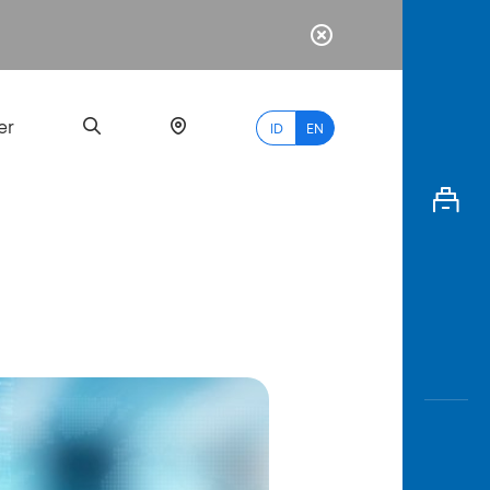
er
ID
EN
Most
Popular
Search
myBCA
Paylate