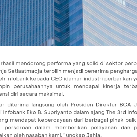
rhasil mendorong performa yang solid di sektor perb
ahja Setiaatmadja terpilih menjadi penerima penghar
n oleh Infobank kepada CEO idaman industri perbank
pin perusahaannya untuk mencapai kinerja terb
si diri secara maksimal.
r diterima langsung oleh Presiden Direktur BCA J
 Infobank Eko B. Supriyanto dalam ajang The 3rd Inf
nang mendapat kepercayaan dari berbagai pihak baik d
n perseroan dalam memberikan pelayanan dan p
dalkan oleh nasabah kami,” ungkap Jahja.