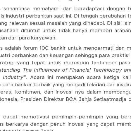
senantiasa memahami dan beradaptasi dengan tra
 industri perbankan saat ini. Di tengah perubahan 
g relevan sesuai masalah yang dihadapi. Di sisi la
rusahaan dituntut untuk tidak hanya memberi arahan
an dari para karyawan.
s adalah forum 100 bankir untuk mencermati dan m
stri perbankan dan keuangan sehingga para praktisi
rategi yang tepat untuk merespon tantangan pas
standing The Influences of Financial Technology an
Industry”.
Acara ini merupakan acara ketiga kali
ara banker terbaik yang menjadi teladan dan inspir
 keras, komitmen, dan inovasi nya dalam membangu
donesia, Presiden Direktur BCA Jahja Setiaatmadja 
i dapat memotivasi pemimpin-pemimpin yang berg
rus berkarya dengan penuh inovasi yang dapat mem
donesia,” tutup Jahja.