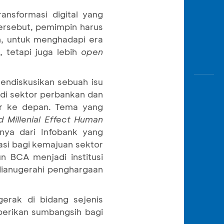
nsformasi digital yang
tersebut, pemimpin harus
in, untuk menghadapi era
, tetapi juga lebih
open
endiskusikan sebuah isu
 di sektor perbankan dan
ar ke depan. Tema yang
d
Mil
lenial
Effect Human
nya dari Infobank yang
asi bagi kemajuan sektor
n BCA menjadi institusi
dianugerahi penghargaan
erak di bidang sejenis
berikan sumbangsih bagi