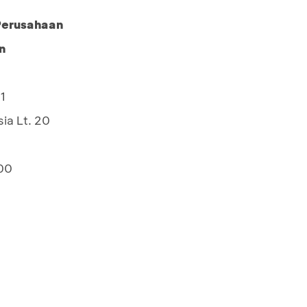
 Perusahaan
n
1
ia Lt. 20
00