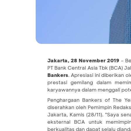
Jakarta
,
28 November 2019
– Be
PT Bank Central Asia Tbk (BCA) J
Bankers
.
Apresiasi ini diberika
prestasi gemilang dalam memim
karyawannya dalam menggali poten
Penghargaan Bankers of The Yea
diserahkan oleh Pemimpin Redaksi
Jakarta, Kamis (28/11). "Saya se
eksternal BCA untuk memimpi
berkualitas dan dapat selalu dian