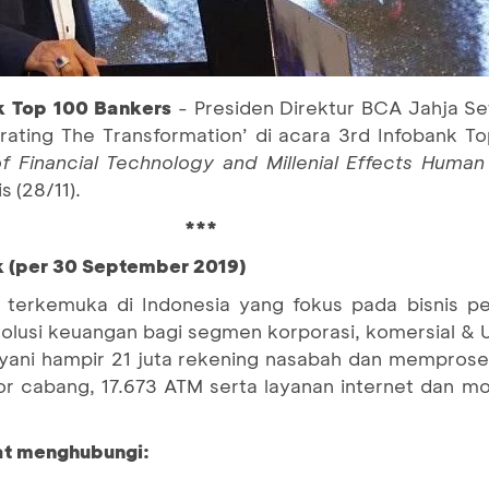
k Top 100 Bankers
- Presiden Direktur BCA Jahja S
erating The Transformation’ di acara 3rd Infobank 
f Financial Technology and Millenial Effects Huma
s (28/11).
***
k (per 30 September 2019)
terkemuka di Indonesia yang fokus pada bisnis pe
 solusi keuangan bagi segmen korporasi, komersial 
ani hampir 21 juta rekening nasabah dan memproses 
or cabang, 17.673 ATM serta layanan internet dan m
pat menghubungi: