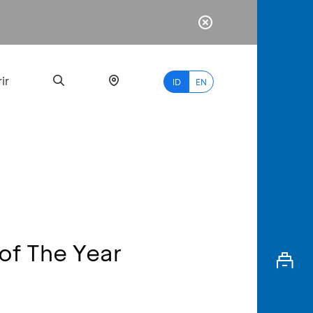
ir
ID
EN
PALING
BANYAK
DICARI
of The Year
myBCA
Paylate