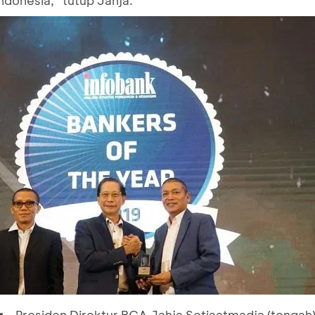
r
- Presiden Direktur BCA Jahja Setiaatmadja (tenga