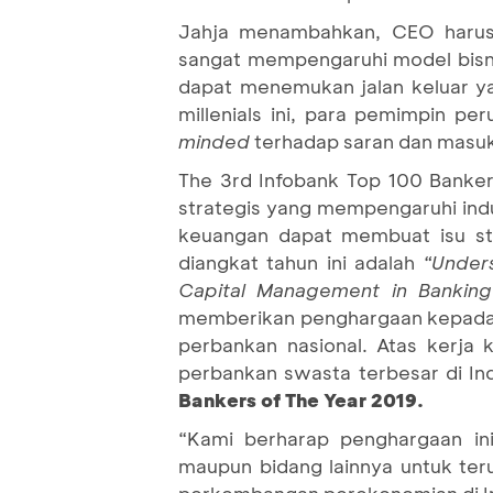
Jahja menambahkan, CEO harus 
sangat mempengaruhi model bisnis
dapat menemukan jalan keluar yan
millenials ini, para pemimpin pe
minded
terhadap saran dan masuk
The 3rd Infobank Top 100 Banker
strategis yang mempengaruhi indu
keuangan dapat membuat isu st
diangkat tahun ini adalah
“Under
Capital Management in Banking 
memberikan penghargaan kepada p
perbankan nasional. Atas kerja
perbankan swasta terbesar di In
Bankers of The Year 2019.
“Kami berharap penghargaan in
maupun bidang lainnya untuk te
perkembangan perekonomian di In