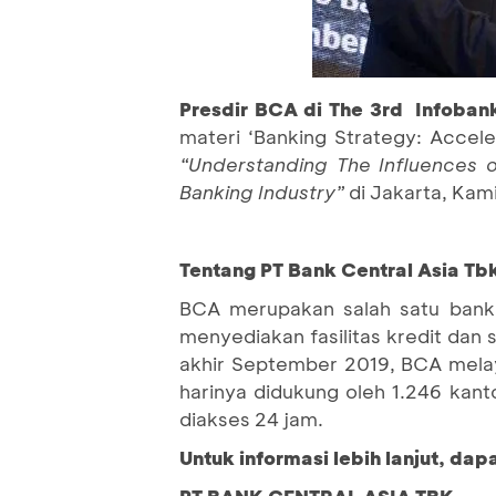
Presdir BCA di The 3rd Infoban
materi ‘Banking Strategy: Accel
“Understanding The Influences o
Banking Industry”
di Jakarta, Kami
Tentang PT Bank Central Asia Tb
BCA merupakan salah satu bank 
menyediakan fasilitas kredit dan
akhir September 2019, BCA melay
harinya didukung oleh 1.246 kant
diakses 24 jam.
Untuk informasi lebih lanjut, da
PT BANK CENTRAL ASIA TBK