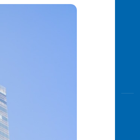
Awas
Modus
Buka
Rekeni
Tahapa
Edukati