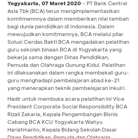
Yogyakarta
,
07 Maret 2020
– PT Bank Central
Asia Tbk (BCA) terus mengimplementasikan
komitmennnya dalam memberikan nilai tambah
bagi dunia pendidikan di Indonesia. Dalam
mewujudkan komitmennya, BCA melalui pilar
Solusi Cerdas Bakti BCA mengadakan pelatihan
guru sekolah binaan BCA di Yogyakarta yang
bekerja sama dengan Dinas Pendidikan,
Pemuda dan Olahraga Gunung Kidul. Pelatihan
ini dilaksanakan dalam rangka membekali guru-
guru menghadapi pembelajaran abad ke-21
yang menerapkan teknik pembelajaran inkuiri.
Hadir untuk membuka acara pelatihan ini Vice
President Corporate Social Responsibility BCA
Rizali Zakaria, Kepala Pengembangan Bisnis
Cabang BCA KCU Yogyakarta Wahyu
Hariatmanto, Kepala Bidang Sekolah Dasar
Dinas Pendidikan, Pemuda dan Olahraga