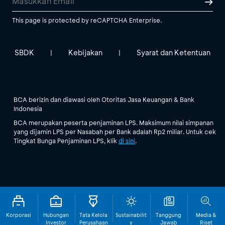
This page is protected by reCAPTCHA Enterprise.
SBDK
Kebijakan
Syarat dan Ketentuan
|
|
BCA berizin dan diawasi oleh Otoritas Jasa Keuangan & Bank
Indonesia
BCA merupakan peserta penjaminan LPS. Maksimum nilai simpanan
yang dijamin LPS per Nasabah per Bank adalah Rp2 miliar. Untuk cek
Tingkat Bunga Penjaminan LPS, klik
di sini
.
Korporasi
Hubungan
Tata Kelola
Sustainabilit
Tanggung
Media &
Investor
Perusahaan
y
Jawab
Riset