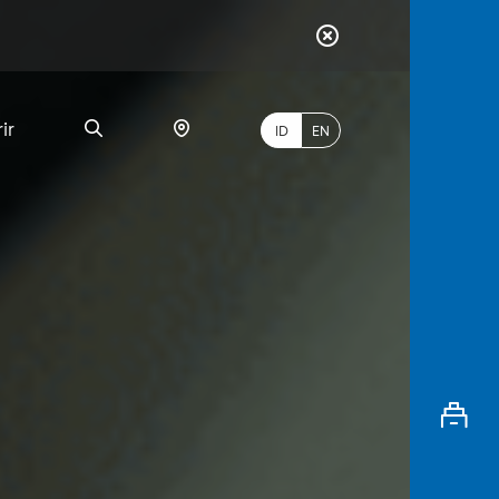
ir
ID
EN
PALING
BANYAK
DICARI
myBCA
Paylate