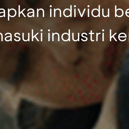
pkan individu b
suki industri ke