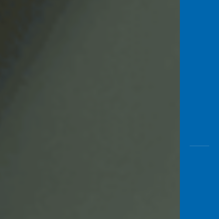
Awas
Modus
Buka
Rekeni
Tahapa
Edukati