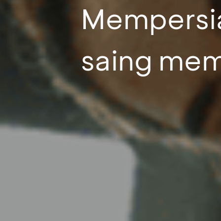
Mempersia
saing mema