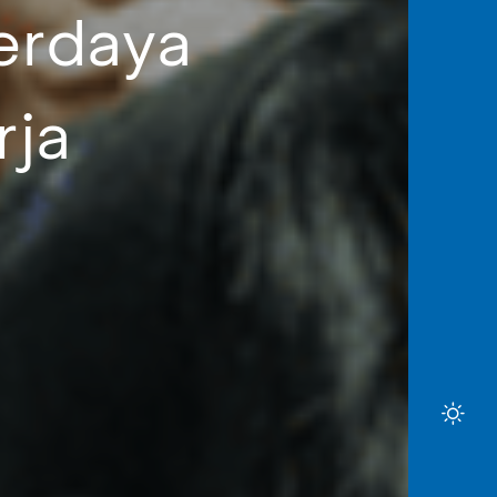
erdaya
rja