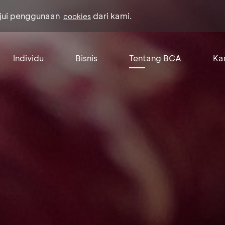
ujui penggunaan
dari kami.
cookies
Individu
Bisnis
Tentang BCA
Kar