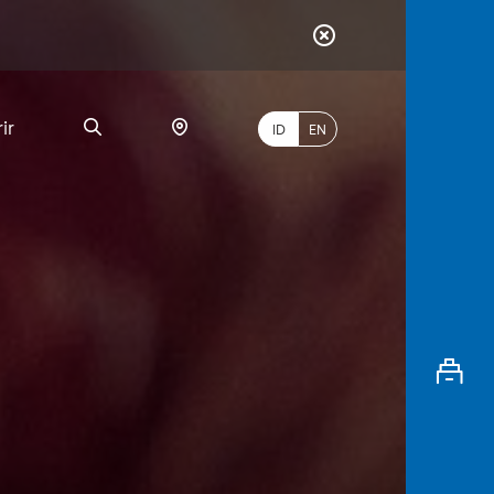
ir
ID
EN
PALING
BANYAK
DICARI
myBCA
Paylate