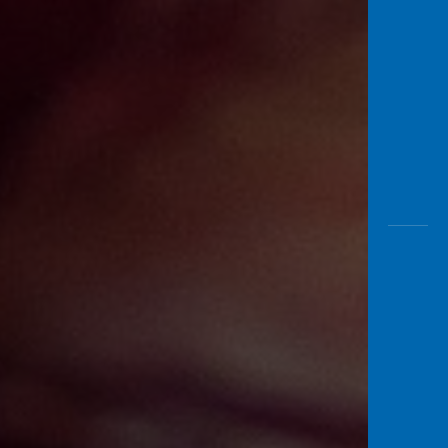
Awas
Modus
Buka
Rekeni
Tahapa
Edukati