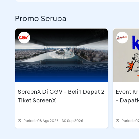
Promo Serupa
ScreenX Di CGV - Beli 1 Dapat 2
Event K
Tiket ScreenX
- Dapat
Periode
08 Agu 2026 - 30 Sep 2026
Periode
07