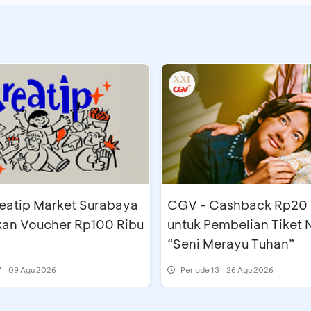
reatip Market Surabaya
CGV - Cashback Rp20 ribu
kan Voucher Rp100 Ribu
untuk Pembelian Tiket
“Seni Merayu Tuhan”
 - 09 Agu 2026
Periode
13 - 26 Agu 2026