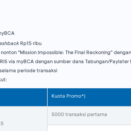
 myBCA
ashback
Rp15 ribu
 nonton “Mission Impossible: The Final Reckoning” denga
QRIS via myBCA dengan sumber dana Tabungan/Paylater
 selama periode transaksi
kut:
Kuota Promo*)
5000 transaksi pertama
25