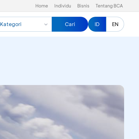
Home
Individu
Bisnis
Tentang BCA
Kategori
Cari
ID
EN