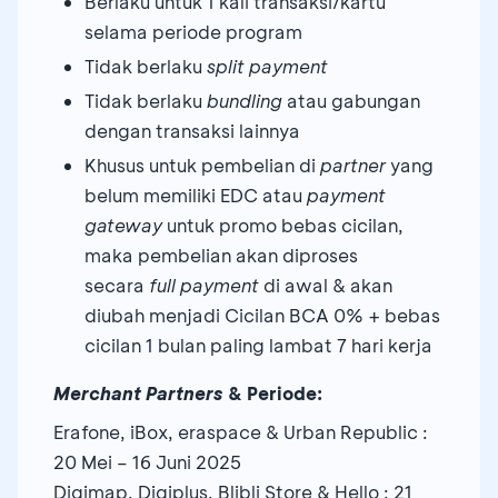
Berlaku untuk 1 kali transaksi/kartu
selama periode program
Tidak berlaku
split payment
Tidak berlaku
bundling
atau gabungan
dengan transaksi lainnya
Khusus untuk pembelian di
partner
yang
belum memiliki EDC atau
payment
gateway
untuk promo bebas cicilan,
maka pembelian akan diproses
secara
full payment
di awal & akan
diubah menjadi Cicilan BCA 0% + bebas
cicilan 1 bulan paling lambat 7 hari kerja
Merchant Partners
& Periode:
Erafone, iBox, eraspace & Urban Republic :
20 Mei – 16 Juni 2025
Digimap, Digiplus, Blibli Store & Hello : 21