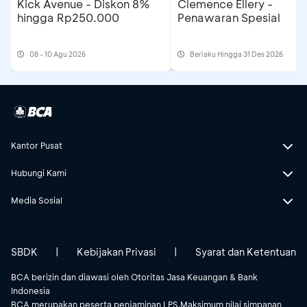
Kick Avenue - Diskon 8%
Clemence Ellery -
hingga Rp250.000
Penawaran Spesial
08 - 10 Agu 2026
Berlaku Hingga 31 Des 2026
Kantor Pusat
Hubungi Kami
Media Sosial
SBDK
|
Kebijakan Privasi
|
Syarat dan Ketentuan
BCA berizin dan diawasi oleh Otoritas Jasa Keuangan & Bank
Indonesia
BCA merupakan peserta penjaminan LPS.Maksimum nilai simpanan