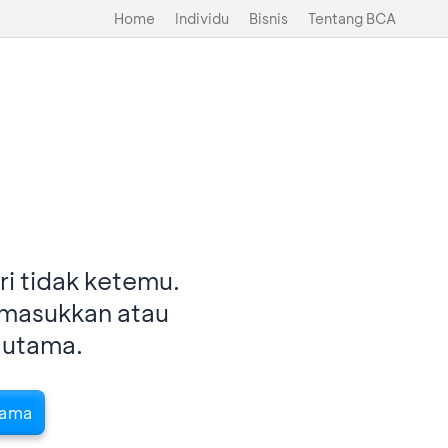
Home
Individu
Bisnis
Tentang BCA
i tidak ketemu.
imasukkan atau
 utama.
tama