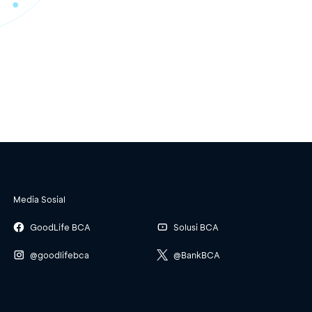
Media Sosial
GoodLife BCA
Solusi BCA
@goodlifebca
@BankBCA