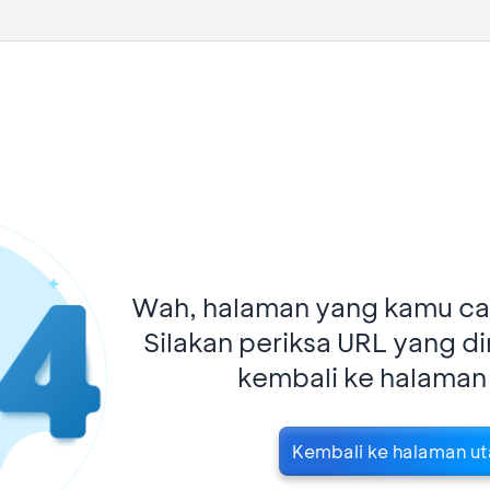
Wah, halaman yang kamu car
Silakan periksa URL yang d
kembali ke halaman
Kembali ke halaman u