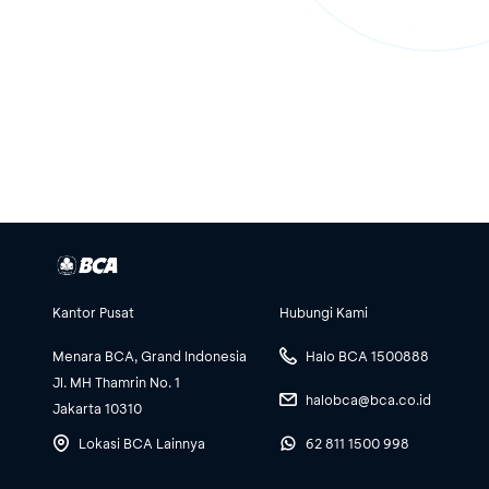
Kantor Pusat
Hubungi Kami
Menara BCA, Grand Indonesia
Halo BCA 1500888
Jl. MH Thamrin No. 1
halobca@bca.co.id
Jakarta 10310
Lokasi BCA Lainnya
62 811 1500 998