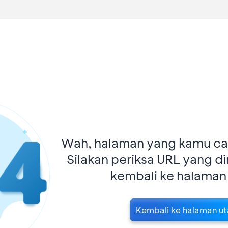
Wah, halaman yang kamu car
Silakan periksa URL yang d
kembali ke halaman
Kembali ke halaman u