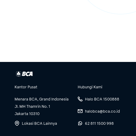
Kantor Pusat
Hubungi Kami
Menara BCA, Grand Indonesia
Halo BCA 1500888
Jl. MH Thamrin No. 1
halobca@bca.co.id
Jakarta 10310
Lokasi BCA Lainnya
62 811 1500 998