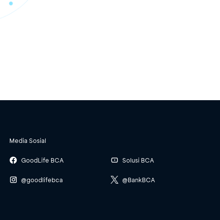
Media Sosial
GoodLife BCA
Solusi BCA
@goodlifebca
@BankBCA