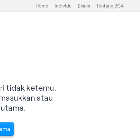
Home
Individu
Bisnis
Tentang BCA
i tidak ketemu.
imasukkan atau
 utama.
tama