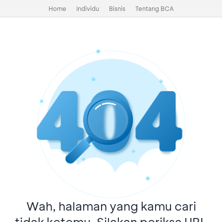
Home
Individu
Bisnis
Tentang BCA
Wah, halaman yang kamu cari
tidak ketemu. Silakan periksa URL