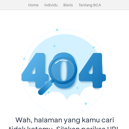
Home
Individu
Bisnis
Tentang BCA
Wah, halaman yang kamu cari
tidak ketemu. Silakan periksa URL