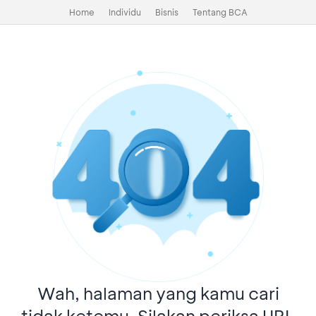
Home
Individu
Bisnis
Tentang BCA
Wah, halaman yang kamu cari
tidak ketemu. Silakan periksa URL