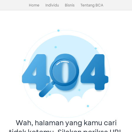
Home
Individu
Bisnis
Tentang BCA
Wah, halaman yang kamu cari
tidak ketemu. Silakan periksa URL