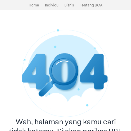
Home
Individu
Bisnis
Tentang BCA
Wah, halaman yang kamu cari
tidak ketemu. Silakan periksa URL