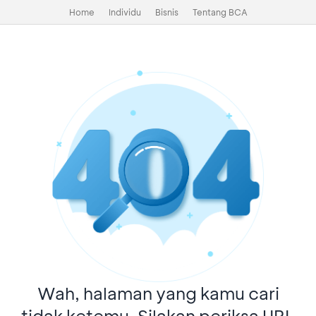
Home
Individu
Bisnis
Tentang BCA
Wah, halaman yang kamu cari
tidak ketemu. Silakan periksa URL