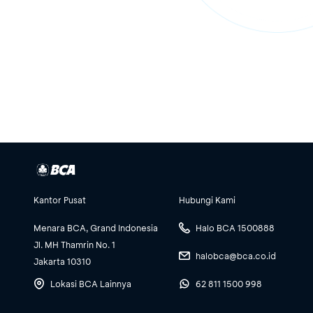
Kantor Pusat
Hubungi Kami
Menara BCA, Grand Indonesia
Halo BCA 1500888
Jl. MH Thamrin No. 1
halobca@bca.co.id
Jakarta 10310
Lokasi BCA Lainnya
62 811 1500 998