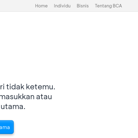
Home
Individu
Bisnis
Tentang BCA
i tidak ketemu.
imasukkan atau
 utama.
tama