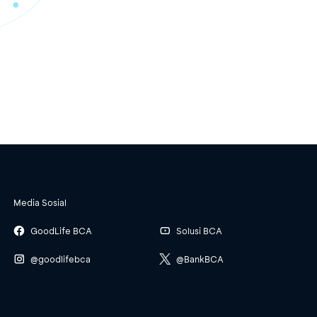
Media Sosial
GoodLife BCA
Solusi BCA
@goodlifebca
@BankBCA