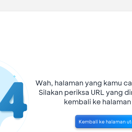
Wah, halaman yang kamu car
Silakan periksa URL yang d
kembali ke halaman
Kembali ke halaman u