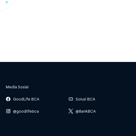
Media Sosial
GoodLife BCA
Solusi BCA
@goodlifebca
@BankBCA