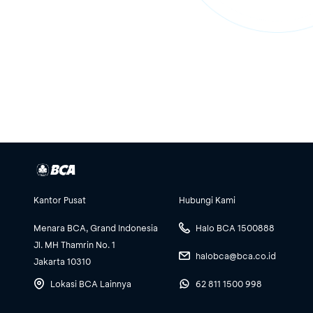
Kantor Pusat
Hubungi Kami
Menara BCA, Grand Indonesia
Halo BCA 1500888
Jl. MH Thamrin No. 1
halobca@bca.co.id
Jakarta 10310
Lokasi BCA Lainnya
62 811 1500 998