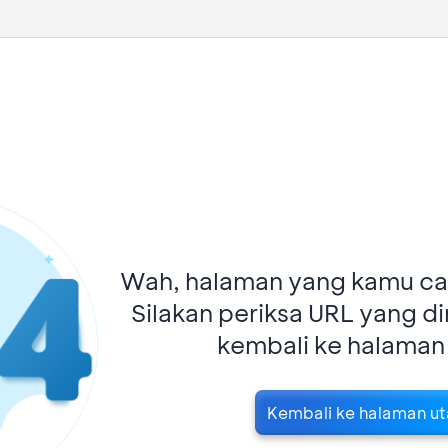
Wah, halaman yang kamu car
Silakan periksa URL yang d
kembali ke halaman
Kembali ke halaman u