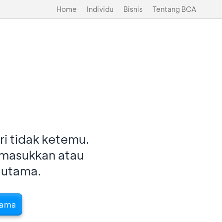
Home
Individu
Bisnis
Tentang BCA
i tidak ketemu.
imasukkan atau
 utama.
tama