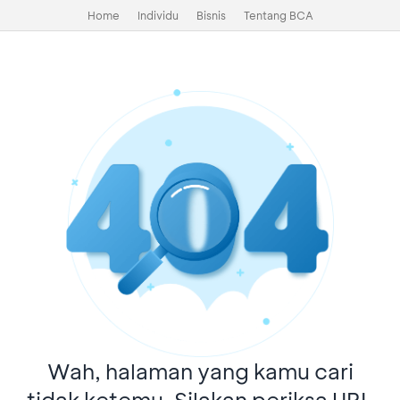
Home
Individu
Bisnis
Tentang BCA
Wah, halaman yang kamu cari
tidak ketemu. Silakan periksa URL