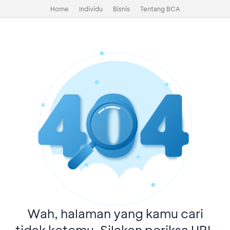
Home
Individu
Bisnis
Tentang BCA
Wah, halaman yang kamu cari
tidak ketemu. Silakan periksa URL