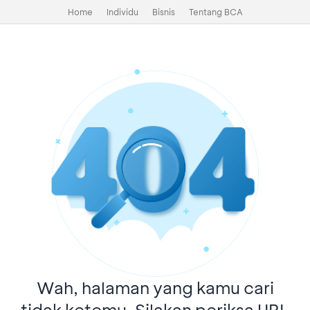
Home
Individu
Bisnis
Tentang BCA
Wah, halaman yang kamu cari
tidak ketemu. Silakan periksa URL