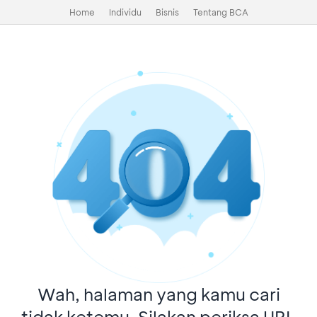
Home
Individu
Bisnis
Tentang BCA
Wah, halaman yang kamu cari
tidak ketemu. Silakan periksa URL