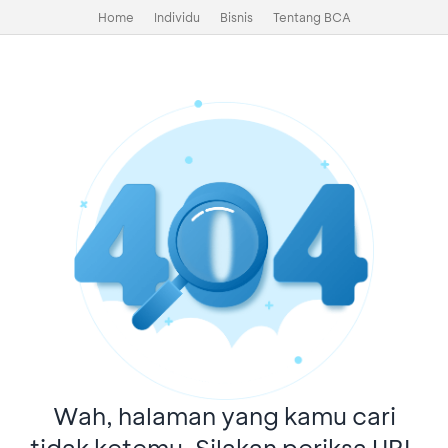
Home
Individu
Bisnis
Tentang BCA
Wah, halaman yang kamu cari
tidak ketemu. Silakan periksa URL