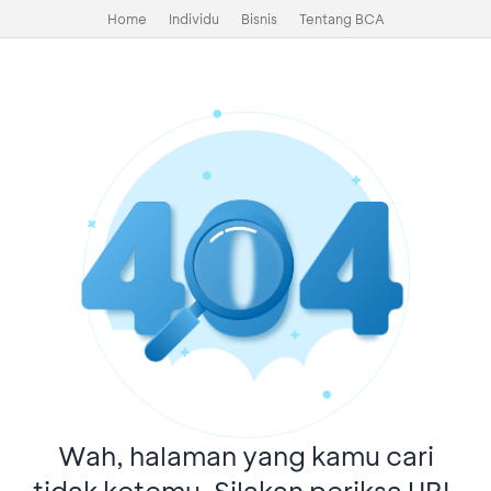
Home
Individu
Bisnis
Tentang BCA
Wah, halaman yang kamu cari
tidak ketemu. Silakan periksa URL