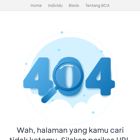
Home
Individu
Bisnis
Tentang BCA
Wah, halaman yang kamu cari
tidak ketemu. Silakan periksa URL