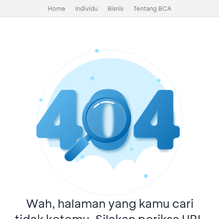
Home
Individu
Bisnis
Tentang BCA
Wah, halaman yang kamu cari
tidak ketemu. Silakan periksa URL