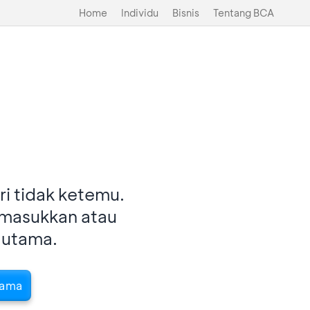
Home
Individu
Bisnis
Tentang BCA
i tidak ketemu.
imasukkan atau
 utama.
tama