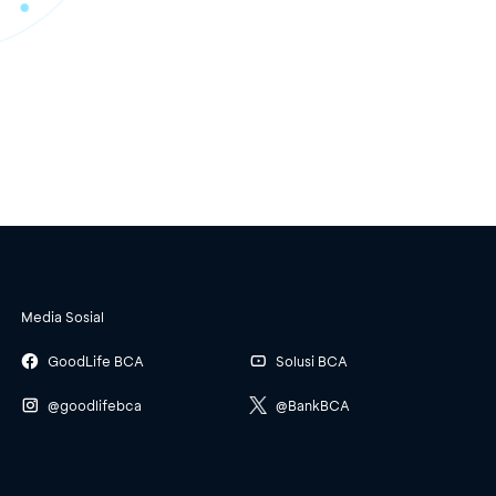
Media Sosial
GoodLife BCA
Solusi BCA
@goodlifebca
@BankBCA