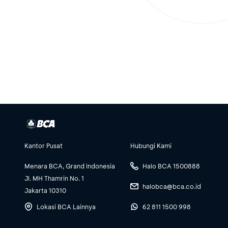
Kantor Pusat
Hubungi Kami
Menara BCA, Grand Indonesia
Halo BCA 1500888
Jl. MH Thamrin No. 1
halobca@bca.co.id
Jakarta 10310
Lokasi BCA Lainnya
62 811 1500 998