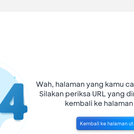
Wah, halaman yang kamu car
Silakan periksa URL yang d
kembali ke halaman
Kembali ke halaman u