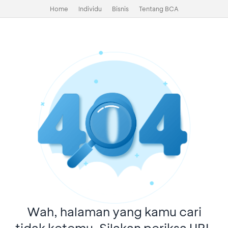
Home
Individu
Bisnis
Tentang BCA
Wah, halaman yang kamu cari
tidak ketemu. Silakan periksa URL