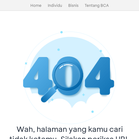
Home
Individu
Bisnis
Tentang BCA
Wah, halaman yang kamu cari
tidak ketemu. Silakan periksa URL