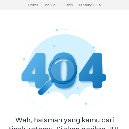
Home
Individu
Bisnis
Tentang BCA
Wah, halaman yang kamu cari
tidak ketemu. Silakan periksa URL