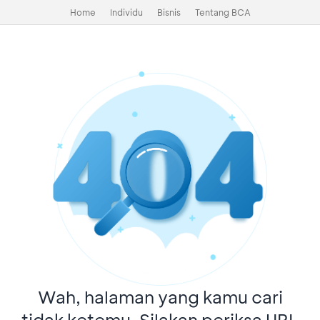
Home
Individu
Bisnis
Tentang BCA
Wah, halaman yang kamu cari
tidak ketemu. Silakan periksa URL