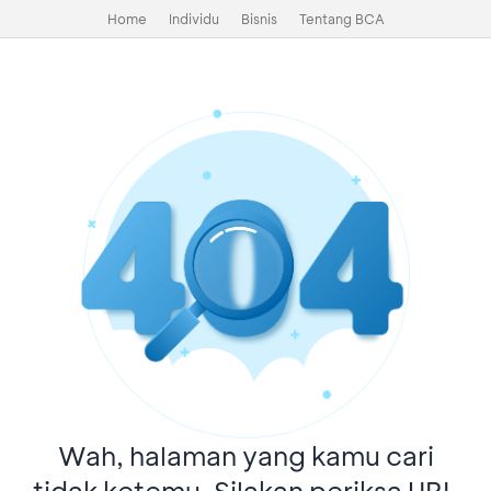
Home
Individu
Bisnis
Tentang BCA
Wah, halaman yang kamu cari
tidak ketemu. Silakan periksa URL