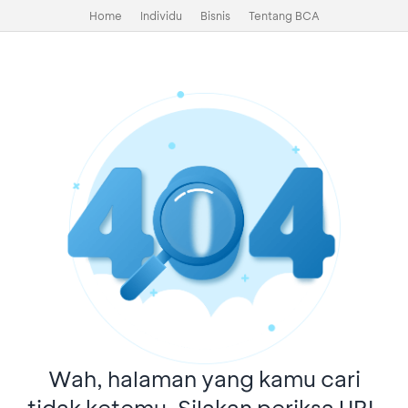
Home
Individu
Bisnis
Tentang BCA
Wah, halaman yang kamu cari
tidak ketemu. Silakan periksa URL