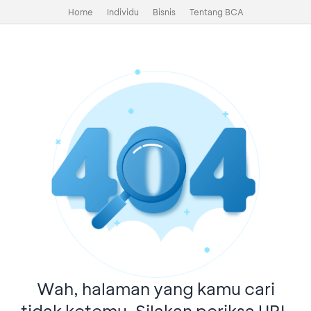
Home
Individu
Bisnis
Tentang BCA
Wah, halaman yang kamu cari
tidak ketemu. Silakan periksa URL