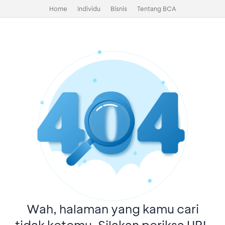
Home
Individu
Bisnis
Tentang BCA
Wah, halaman yang kamu cari
tidak ketemu. Silakan periksa URL