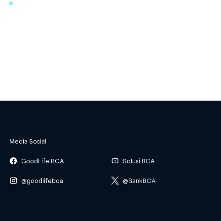
Media Sosial
GoodLife BCA
Solusi BCA
@goodlifebca
@BankBCA