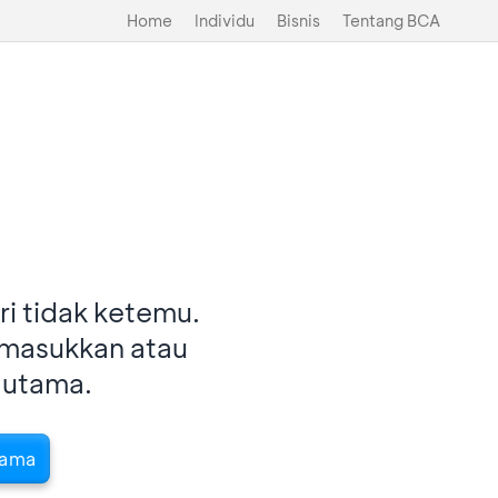
Home
Individu
Bisnis
Tentang BCA
i tidak ketemu.
imasukkan atau
 utama.
tama