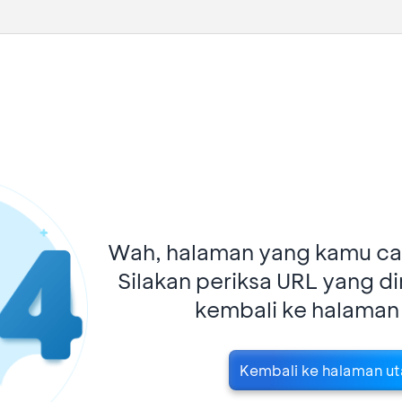
Wah, halaman yang kamu car
Silakan periksa URL yang d
kembali ke halaman
Kembali ke halaman u