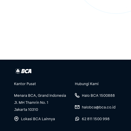
Kantor Pusat
Hubungi Kami
Menara BCA, Grand Indonesia
Halo BCA 1500888
Jl. MH Thamrin No. 1
halobca@bca.co.id
Jakarta 10310
Lokasi BCA Lainnya
62 811 1500 998