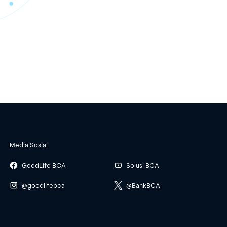
Media Sosial
GoodLife BCA
Solusi BCA
@goodlifebca
@BankBCA