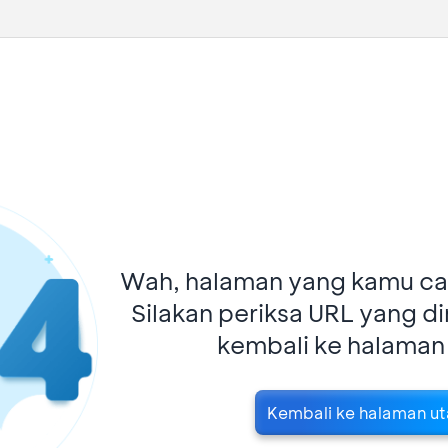
Wah, halaman yang kamu car
Silakan periksa URL yang d
kembali ke halaman
Kembali ke halaman u