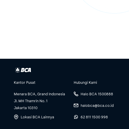
Kantor Pusat
Hubungi Kami
Menara BCA, Grand Indonesia
Halo BCA 1500888
Jl. MH Thamrin No. 1
halobca@bca.co.id
Jakarta 10310
Lokasi BCA Lainnya
62 811 1500 998