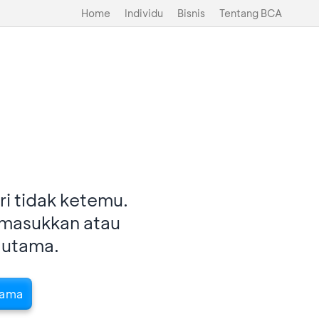
Home
Individu
Bisnis
Tentang BCA
i tidak ketemu.
imasukkan atau
 utama.
tama