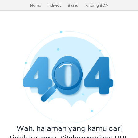
Home
Individu
Bisnis
Tentang BCA
Wah, halaman yang kamu cari
tidak ketemu. Silakan periksa URL