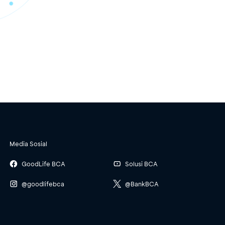
Media Sosial
GoodLife BCA
Solusi BCA
@goodlifebca
@BankBCA