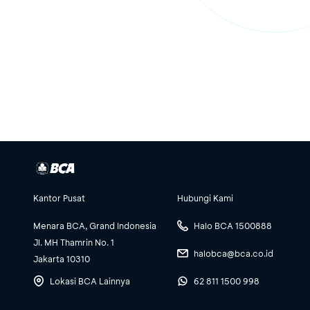
Kantor Pusat
Hubungi Kami
Menara BCA, Grand Indonesia
Halo BCA 1500888
Jl. MH Thamrin No. 1
halobca@bca.co.id
Jakarta 10310
Lokasi BCA Lainnya
62 811 1500 998