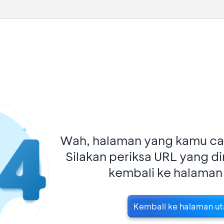
Wah, halaman yang kamu car
Silakan periksa URL yang d
kembali ke halaman
Kembali ke halaman u