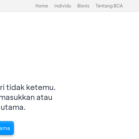
Home
Individu
Bisnis
Tentang BCA
i tidak ketemu.
imasukkan atau
 utama.
tama