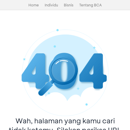
Home
Individu
Bisnis
Tentang BCA
Wah, halaman yang kamu cari
tidak ketemu. Silakan periksa URL