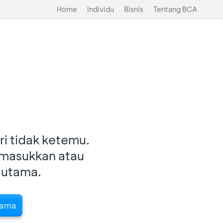
Home
Individu
Bisnis
Tentang BCA
i tidak ketemu.
imasukkan atau
 utama.
tama