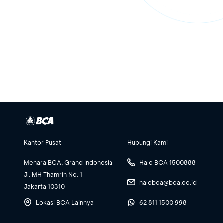
Kantor Pusat
Hubungi Kami
Menara BCA, Grand Indonesia
Halo BCA 1500888
Jl. MH Thamrin No. 1
halobca@bca.co.id
Jakarta 10310
Lokasi BCA Lainnya
62 811 1500 998