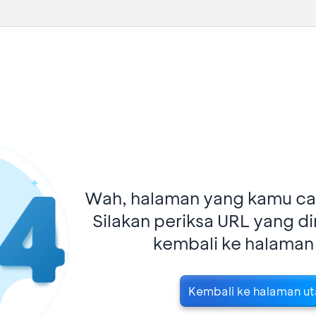
Wah, halaman yang kamu car
Silakan periksa URL yang d
kembali ke halaman
Kembali ke halaman u