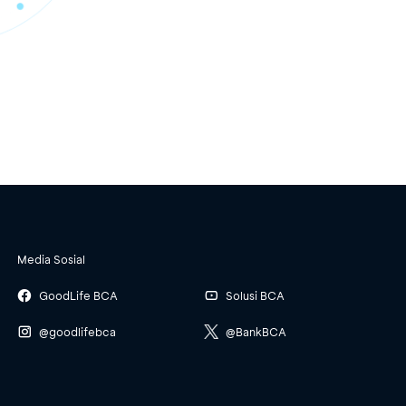
Media Sosial
GoodLife BCA
Solusi BCA
@goodlifebca
@BankBCA